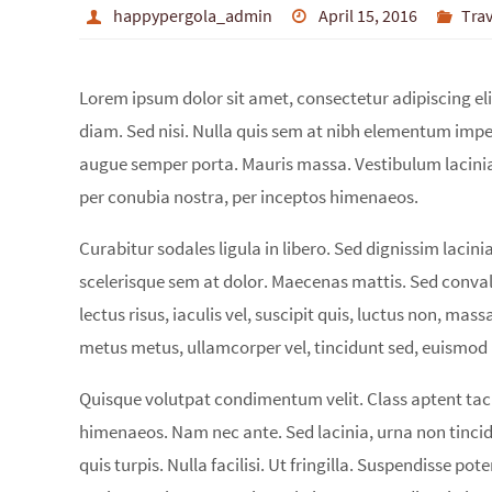
happypergola_admin
April 15, 2016
Trav
Lorem ipsum dolor sit amet, consectetur adipiscing eli
diam. Sed nisi. Nulla quis sem at nibh elementum imper
augue semper porta. Mauris massa. Vestibulum lacinia a
per conubia nostra, per inceptos himenaeos.
Curabitur sodales ligula in libero. Sed dignissim lacin
scelerisque sem at dolor. Maecenas mattis. Sed convalli
lectus risus, iaculis vel, suscipit quis, luctus non, mass
metus metus, ullamcorper vel, tincidunt sed, euismod i
Quisque volutpat condimentum velit. Class aptent taci
himenaeos. Nam nec ante. Sed lacinia, urna non tincid
quis turpis. Nulla facilisi. Ut fringilla. Suspendisse p